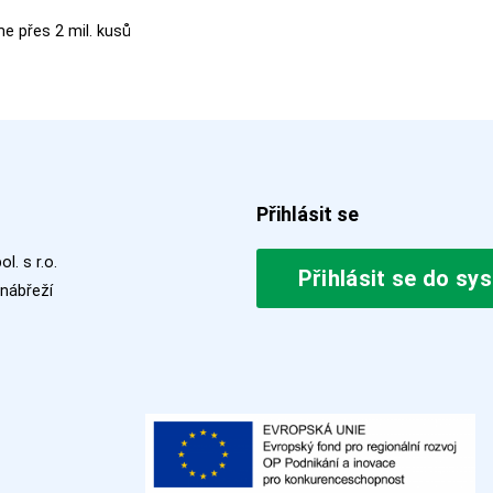
 přes 2 mil. kusů
Přihlásit se
l. s r.o.
Přihlásit se do sy
nábřeží