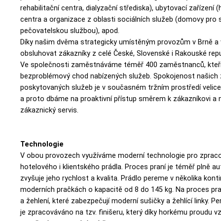
rehabilitační centra, dialyzační střediska), ubytovací zařízení 
centra a organizace z oblasti sociálních služeb (domovy pro 
pečovatelskou službou), apod.
Díky našim dvěma strategicky umístěným provozům v Brně a
obsluhovat zákazníky z celé České, Slovenské i Rakouské repu
Ve společnosti zaměstnáváme téměř 400 zaměstnanců, kteří n
bezproblémový chod nabízených služeb. Spokojenost našich z
poskytovaných služeb je v současném tržním prostředí velic
a proto dbáme na proaktivní přístup směrem k zákazníkovi a na
zákaznický servis.
Technologie
V obou provozech využíváme moderní technologie pro zpraco
hotelového i klientského prádla. Proces praní je téměř plně 
zvyšuje jeho rychlost a kvalita. Prádlo pereme v několika konti
moderních pračkách o kapacitě od 8 do 145 kg. Na proces pra
a žehlení, které zabezpečují moderní sušičky a žehlící linky. P
je zpracováváno na tzv. finišeru, který díky horkému proudu v