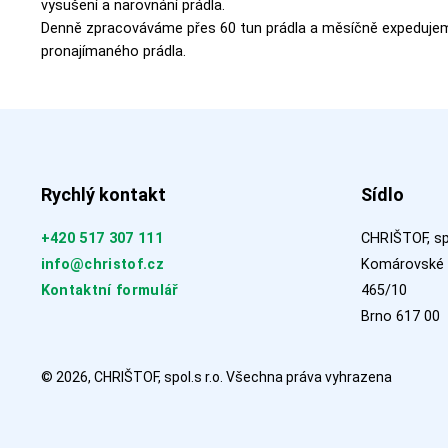
vysušení a narovnání prádla.
Denně zpracováváme přes 60 tun prádla a měsíčně expedujeme
pronajímaného prádla.
Rychlý kontakt
Sídlo
+420 517 307 111
CHRIŠTOF, spo
info@christof.cz
Komárovské 
Kontaktní formulář
465/10
Brno 617 00
© 2026, CHRIŠTOF, spol.s r.o. Všechna práva vyhrazena