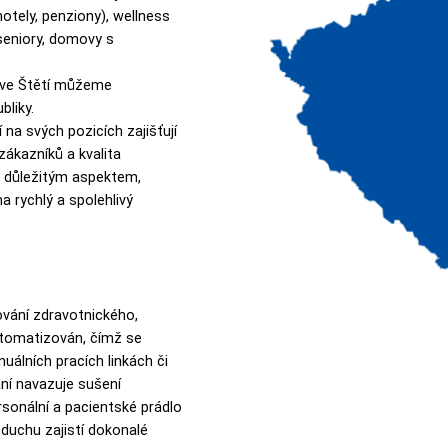
(hotely, penziony), wellness
seniory, domovy s
 ve Štětí můžeme
bliky.
a svých pozicích zajišťují
ákazníků a kvalita
e důležitým aspektem,
 rychlý a spolehlivý
vání zdravotnického,
automatizován, čímž se
nuálních pracích linkách či
ní navazuje sušení
ersonální a pacientské prádlo
zduchu zajistí dokonalé